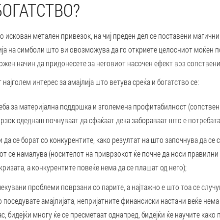
БОГАТСТВО?
но искован метален привезок, на чиј преден дел се поставени магични 
ја на симболи што ви овозможува да го откриете целосниот моќен п
можен начин да придонесете за неговиот насочен ефект врз сопствени
 најголем интерес за амајлија што ветува среќа и богатство се:
еба за материјална поддршка и зголемена профитабилност (сопствен
зок одеднаш почнуваат да сфаќаат дека забораваат што е потребата
 да се борат со конкурентите, како резултат на што започнува да се 
от се намалува (носителот на приврзокот ќе почне да носи правилни 
кризата, а конкурентите повеќе нема да се плашат од него);
чекувани проблеми поврзани со парите, а најтажно е што тоа се случу
о поседувате амајлијата, непријатните финансиски настани веќе нема
с, бидејќи многу ќе се пресметаат однапред, бидејќи ќе научите како