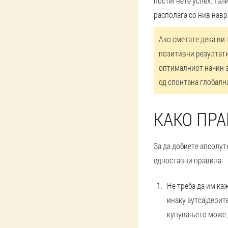
постигнете успех. Тал
располага со нив навр
Ако сметате дека ви 
позитивни резултати
оптималниот начин за
од спонтана глобалн
КАКО ПРА
За да добиете апсолут
едноставни правила:
Не треба да им ка
инаку аутсајдерите
купувањето може д