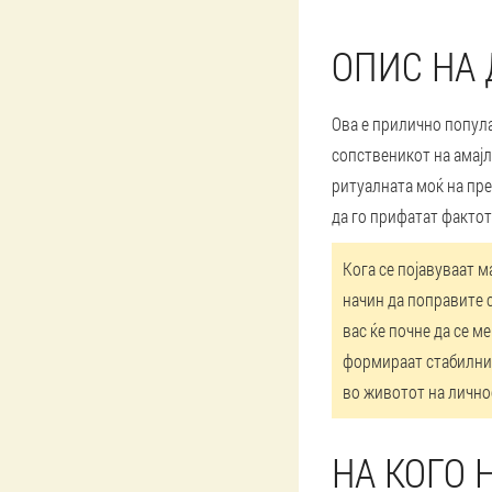
ОПИС НА
Ова е прилично попула
сопственикот на амајл
ритуалната моќ на пре
да го прифатат фактот
Кога се појавуваат м
начин да поправите с
вас ќе почне да се м
формираат стабилни с
во животот на лично
НА КОГО 