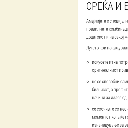
СРЕЌА И 
Амајлијата е специјал
правилната комбинаци
додатокот и на секој 
Луѓето кои покажуваат
искусете итна потр
оригиналниот привр
не се способни сами
бизнисот, а профит
начини за излез од 
се соочивте со нео
моментот кога ќе г
изненадување за ва