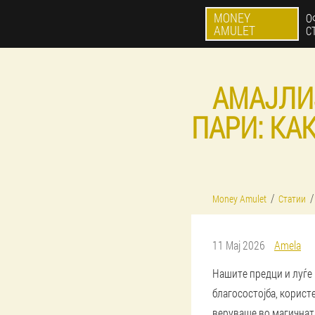
MONEY
О
AMULET
С
АМАЈЛИ
ПАРИ: КА
Money Amulet
Статии
11 Мај 2026
Amela
Нашите предци и луѓе 
благосостојба, корист
веруваше во магичнат