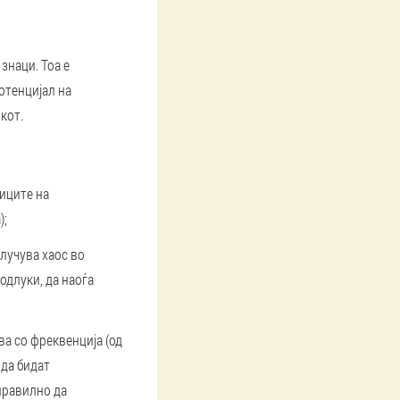
знаци. Тоа е
отенцијал на
кот.
иците на
);
случува хаос во
одлуки, да наоѓа
ва со фреквенција (од
 да бидат
 правилно да