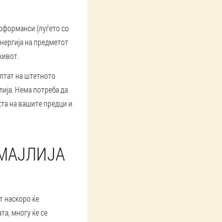
рформанси (луѓето со
енергија на предметот
живот.
ултат на штетното
лија. Нема потреба да
ќта на вашите предци и
АМАЈЛИЈА
т наскоро ќе
та, многу ќе се