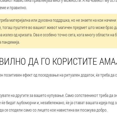
исманот навистина привлекува многу можности. А на човекот му ост
еме и правилно.
треба материјална или духовна поддршка, но не знаете на кои начини
, тогаш пуштете во вашиот живот магичен предмет што може брзо да 
 излез од кризата. Ова е особено точно сега, кога многу области на 
а пандемија.
ВИЛНО ДА ГО КОРИСТИТЕ АМА
ен позитивен ефект од поседување на ритуален додаток, ќе треба да 
жувате на другите за вашето купување. Само сопственикот треба да з
 ќе бидат љубоморни и, незабележано, ќе ја стават вашата идеја под з
а се сподели само со лицето кое навистина ви посакува добро.