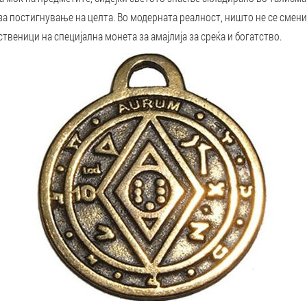
а постигнување на целта. Во модерната реалност, ништо не се смени.
твеници на специјална монета за амајлија за среќа и богатство.