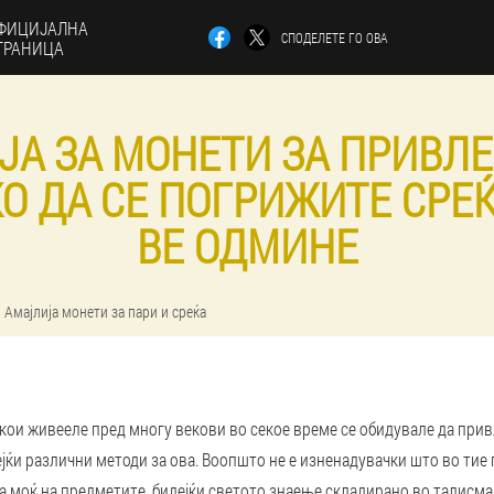
ФИЦИЈАЛНА
СПОДЕЛЕТЕ ГО ОВА
ТРАНИЦА
ЈА ЗА МОНЕТИ ЗА ПРИВЛ
КО ДА СЕ ПОГРИЖИТЕ СРЕЌ
ВЕ ОДМИНЕ
Амајлија монети за пари и среќа
кои живееле пред многу векови во секое време се обидувале да при
ејќи различни методи за ова. Воопшто не е изненадувачки што во тие 
а моќ на предметите, бидејќи светото знаење складирано во талисм