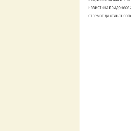
навистина придонесе з
стремат да станат сопс