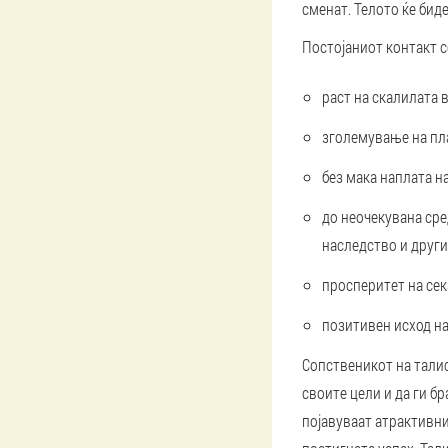
сменат. Телото ќе биде
Постојаниот контакт с
раст на скалилата 
зголемување на пл
без мака наплата н
до неочекувана сре
наследство и други
просперитет на сек
позитивен исход на
Сопственикот на тали
своите цели и да ги б
појавуваат атрактивни