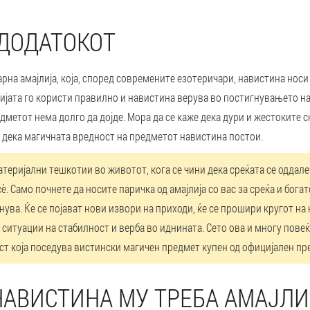
 ДОДАТОКОТ
рна амајлија, која, според современите езотеричари, навистина носи
ијата го користи правилно и навистина верува во постигнувањето на
дметот нема долго да дојде. Мора да се каже дека дури и жестоките 
 дека магичната вредност на предметот навистина постои.
атеријални тешкотии во животот, кога се чини дека среќата се оддале
è. Само почнете да носите паричка од амајлија со вас за среќа и бога
енува. Ќе се појават нови извори на приходи, ќе се прошири кругот на 
итуации на стабилност и верба во иднината. Сето ова и многу повеќ
ст која поседува вистински магичен предмет купен од официјален пр
НАВИСТИНА МУ ТРЕБА АМАЈЛИ