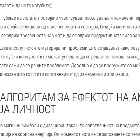
алот и да не го изгубите);
губење на силата, постојано чувствуваат заболувања и намалени пе
о и среќа се лишени од овие непријатни состојби, бидејќи магичната 
а се одржи трезвеноста на умот и да се одржи продуктивната сила за 
ека апсолутно сите материјални проблеми што се јавуваат како рез
те луѓе и конкурентите можат успешно да се решат со помош на амај
идете сами да го решите проблемот. Доволно е да се вооружите со мо
алисман што го штити сопственикот од измамници и зли јазици.
АЛГОРИТАМ ЗА ЕФЕКТОТ НА 
ЈА ЛИЧНОСТ
о магични симболи е дизајниран така што сопственикот на предмето
ција на корисна енергија. Од моментот кога ќе се запознаете со тема