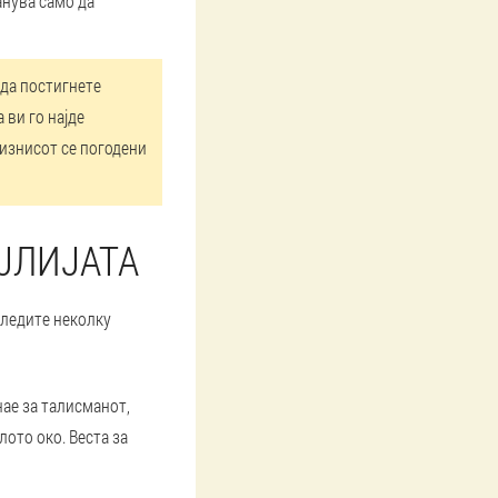
анува само да
 да постигнете
ви го најде
бизнисот се погодени
ЈЛИЈАТА
следите неколку
нае за талисманот,
лото око. Веста за