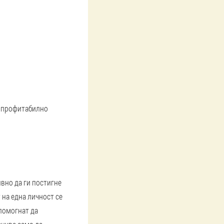
е профитабилно
вно да ги постигне
 на една личност се
 помогнат да