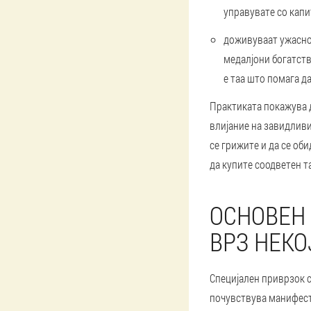
управувате со капит
доживуваат ужасно 
медалјони богатств
е таа што помага д
Практиката покажува д
влијание на завидливи
се грижите и да се об
да купите соодветен т
ОСНОВЕН 
ВРЗ НЕКО
Специјален приврзок с
почувствува манифеста