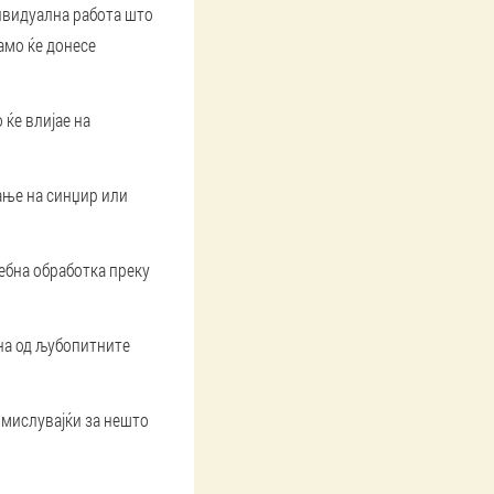
дивидуална работа што
само ќе донесе
 ќе влијае на
ање на синџир или
себна обработка преку
ена од љубопитните
змислувајќи за нешто