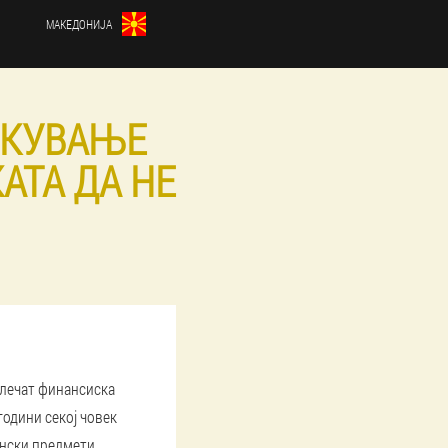
МАКЕДОНИЈА
ЕКУВАЊЕ
АТА ДА НЕ
влечат финансиска
години секој човек
ански предмети