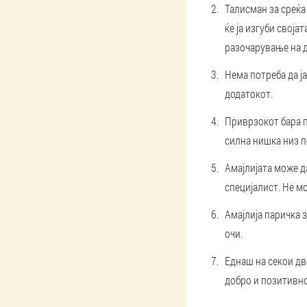
Талисман за среќа
ќе ја изгуби своја
разочарување на д
Нема потреба да ја
додатокот.
Приврзокот бара п
силна нишка низ п
Амајлијата може д
специјалист. Не м
Амајлија паричка з
очи.
Еднаш на секои дв
добро и позитивно.