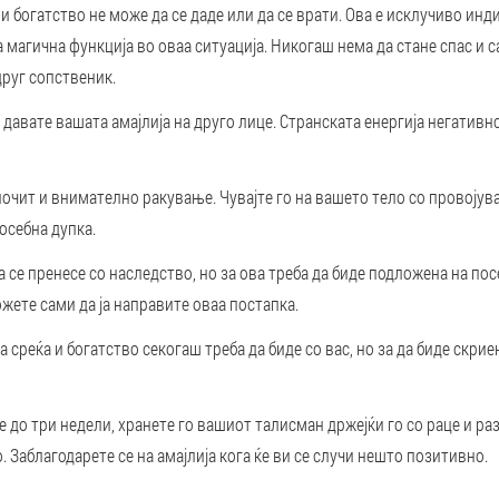
 и богатство не може да се даде или да се врати. Ова е исклучиво ин
та магична функција во оваа ситуација. Никогаш нема да стане спас и 
руг сопственик.
 давате вашата амајлија на друго лице. Странската енергија негативно
очит и внимателно ракување. Чувајте го на вашето тело со провојув
осебна дупка.
а се пренесе со наследство, но за ова треба да биде подложена на по
ожете сами да ја направите оваа постапка.
а среќа и богатство секогаш треба да биде со вас, но за да биде скри
е до три недели, хранете го вашиот талисман држејќи го со раце и ра
 Заблагодарете се на амајлија кога ќе ви се случи нешто позитивно.