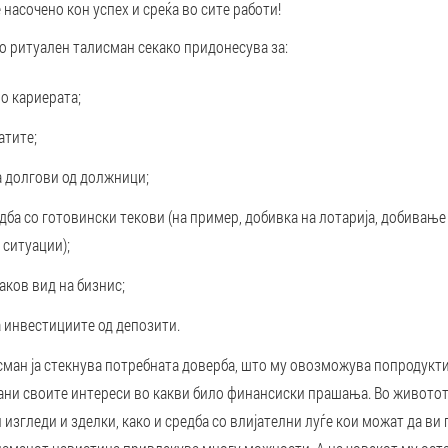
 насочено кон успех и среќа во сите работи!
о ритуален талисман секако придонесува за:
во кариерата;
атите;
а долгови од должници;
дба со готовински текови (на пример, добивка на лотарија, добивањ
 ситуации);
аков вид на бизнис;
 инвестициите од депозити.
сман ја стекнува потребната доверба, што му овозможува попродукти
рани своите интереси во какви било финансиски прашања. Во животот
 изгледи и зделки, како и средба со влијателни луѓе кои можат да ви