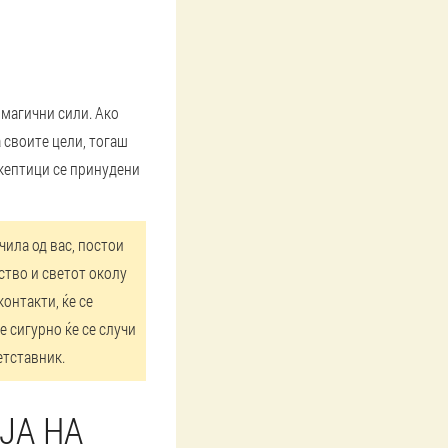
 магични сили. Ако
 своите цели, тогаш
скептици се принудени
чила од вас, постои
тство и светот околу
контакти, ќе се
е сигурно ќе се случи
етставник.
ЈА НА