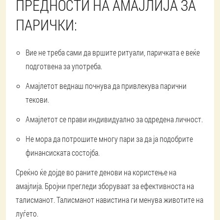
ПРЕДНОСТИ НА АМАЈЛИЈА ЗА
ПАРИЧКИ:
Вие не треба сами да вршите ритуали, паричката е веќе
подготвена за употреба.
Амајлетот веднаш почнува да привлекува парични
текови.
Амајлетот се прави индивидуално за одредена личност.
Не мора да потрошите многу пари за да ја подобрите
финансиската состојба.
Среќно ќе дојде во раните денови на користење на
амајлија. Бројни прегледи зборуваат за ефективноста на
талисманот. Талисманот навистина ги менува животите на
луѓето.