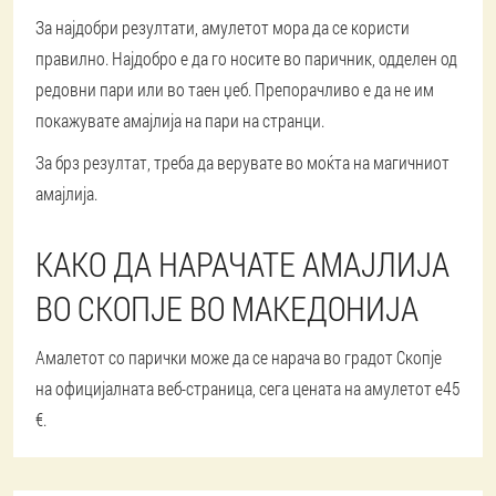
За најдобри резултати, амулетот мора да се користи
правилно. Најдобро е да го носите во паричник, одделен од
редовни пари или во таен џеб. Препорачливо е да не им
покажувате амајлија на пари на странци.
За брз резултат, треба да верувате во моќта на магичниот
амајлија.
КАКО ДА НАРАЧАТЕ АМАЈЛИЈА
ВО СКОПЈЕ ВО МАКЕДОНИЈА
Амалетот со парички може да се нарача во градот Скопје
на официјалната веб-страница, сега цената на амулетот е
45
€
.