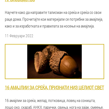
Научете како да направите талисман на среќа и среќа со свои
раце дома. Прочитајте кои материјали се потребни за амајлија,
како и за изработката и правилата за носење на амајлија.
11 Февруари 2022
16 АМАЈЛИИ ЗА СРЕЌА, ПРИЗНАТИ НИЗ ЦЕЛИОТ СВЕТ
16 амајлии за среќа, желад, потковица, ловец на соништа,
лошо око, скараб, АНКХ, парички, свиња, нога на зајак, смеење,