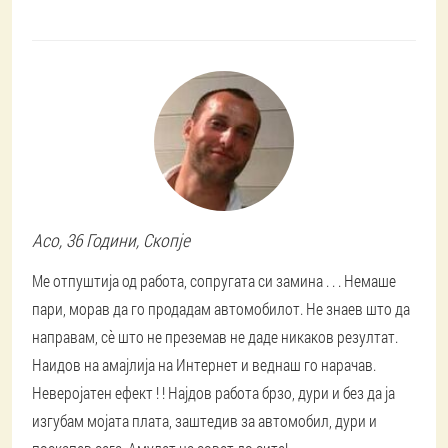
Aco
, 36 Години,
Скопје
Ме отпуштија од работа, сопругата си замина . . . Немаше
пари, морав да го продадам автомобилот. Не знаев што да
направам, сè што не преземав не даде никаков резултат.
Наидов на амајлија на Интернет и веднаш го нарачав.
Неверојатен ефект ! ! Најдов работа брзо, дури и без да ја
изгубам мојата плата, заштедив за автомобил, дури и