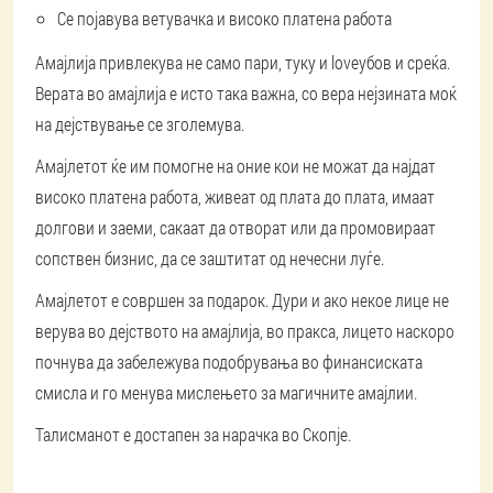
Се појавува ветувачка и високо платена работа
Амајлија привлекува не само пари, туку и loveубов и среќа.
Верата во амајлија е исто така важна, со вера нејзината моќ
на дејствување се зголемува.
Амајлетот ќе им помогне на оние кои не можат да најдат
високо платена работа, живеат од плата до плата, имаат
долгови и заеми, сакаат да отворат или да промовираат
сопствен бизнис, да се заштитат од нечесни луѓе.
Амајлетот е совршен за подарок. Дури и ако некое лице не
верува во дејството на амајлија, во пракса, лицето наскоро
почнува да забележува подобрувања во финансиската
смисла и го менува мислењето за магичните амајлии.
Талисманот е достапен за нарачка во Скопје.