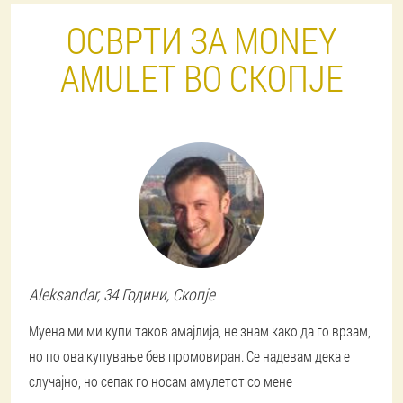
ОСВРТИ ЗА MONEY
AMULET ВО СКОПЈЕ
Aleksandar
, 34 Години,
Скопје
Myена ми ми купи таков амајлија, не знам како да го врзам,
но по ова купување бев промовиран. Се надевам дека е
случајно, но сепак го носам амулетот со мене