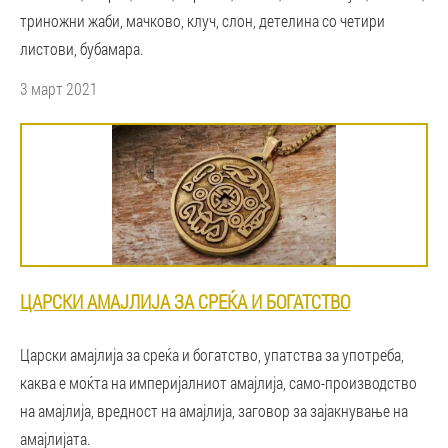
триножни жаби, мачково, клуч, слон, детелина со четири
листови, бубамара.
3 март 2021
ЦАРСКИ АМАЈЛИЈА ЗА СРЕЌА И БОГАТСТВО
Царски амајлија за среќа и богатство, упатства за употреба,
каква е моќта на империјалниот амајлија, само-производство
на амајлија, вредност на амајлија, заговор за зајакнување на
амајлијата.